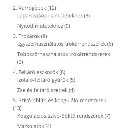
2. Varrógépek
(12)
Laparoszkópos műtétekhez
(3)
Nyitott műtétekhez
(9)
3. Trokárok
(8)
Egyszerhasználatos trokárrendszerek
(6)
Többszörhasználatos trokárrendszerek
(2)
4. Feltáró eszközök
(8)
Izoláló-feltáró gyűrűk
(5)
Zselés feltáró szettek
(4)
5. Szívó-öblítő és koaguláló rendszerek
(13)
Koagulációs szívó-öblítő rendszerek
(7)
Markolatok
(4)