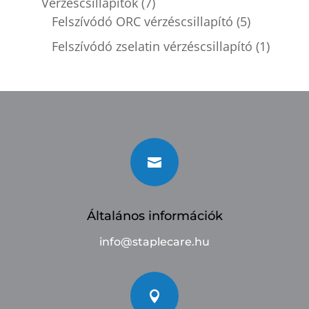
Vérzéscsillapítók
(7)
Felszívódó ORC vérzéscsillapító
(5)
Felszívódó zselatin vérzéscsillapító
(1)

Általános információk
info@staplecare.hu
