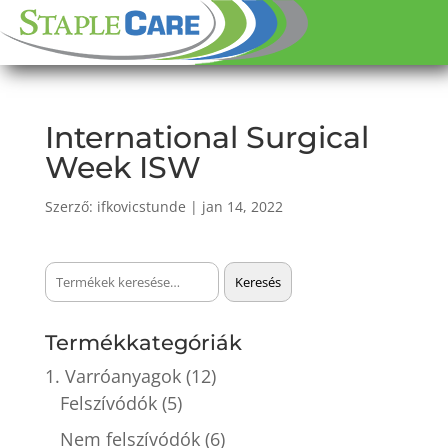
International Surgical
Week ISW
Szerző:
ifkovicstunde
|
jan 14, 2022
Keresés
Keresés
a
következőre:
Termékkategóriák
1. Varróanyagok
(12)
Felszívódók
(5)
Nem felszívódók
(6)