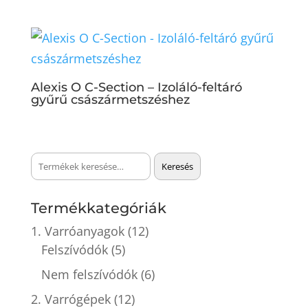
Alexis O C-Section – Izoláló-feltáró
gyűrű császármetszéshez
Keresés
Keresés
a
következőre:
Termékkategóriák
1. Varróanyagok
(12)
Felszívódók
(5)
Nem felszívódók
(6)
2. Varrógépek
(12)