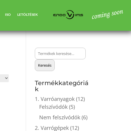
ISO
LETÖLTÉSEK
Keresés
a
Keresés
következőre:
Termékkategóriá
k
1. Varróanyagok
(12)
Felszívódók
(5)
Nem felszívódók
(6)
2. Varrógépek
(12)