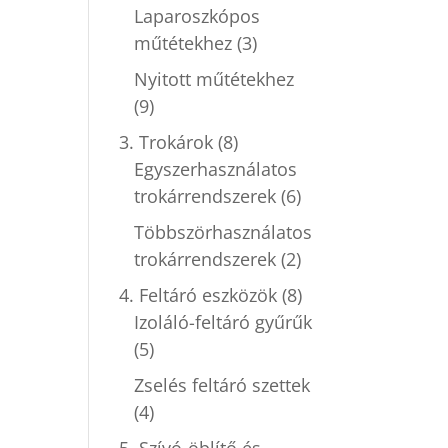
Laparoszkópos
műtétekhez
(3)
Nyitott műtétekhez
(9)
3. Trokárok
(8)
Egyszerhasználatos
trokárrendszerek
(6)
Többszörhasználatos
trokárrendszerek
(2)
4. Feltáró eszközök
(8)
Izoláló-feltáró gyűrűk
(5)
Zselés feltáró szettek
(4)
5. Szívó-öblítő és