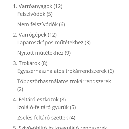
1. Varróanyagok
(12)
Felszívódók
(5)
Nem felszívódók
(6)
2. Varrógépek
(12)
Laparoszkópos műtétekhez
(3)
Nyitott műtétekhez
(9)
3. Trokárok
(8)
Egyszerhasználatos trokárrendszerek
(6)
Többszörhasználatos trokárrendszerek
(2)
4. Feltáró eszközök
(8)
Izoláló-feltáró gyűrűk
(5)
Zselés feltáró szettek
(4)
5. Szívó-öblítő és koaguláló rendszerek