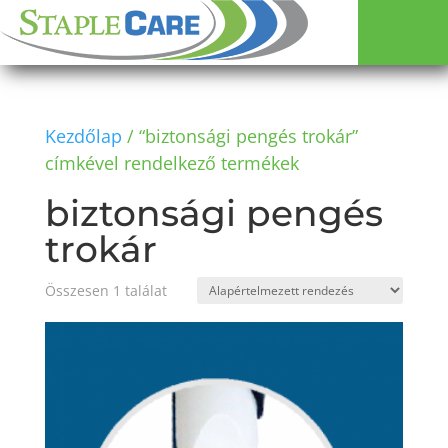
Kezdőlap
/ “biztonsági pengés trokár”
címkével rendelkező termékek
biztonsági pengés
trokár
Összesen 1 találat