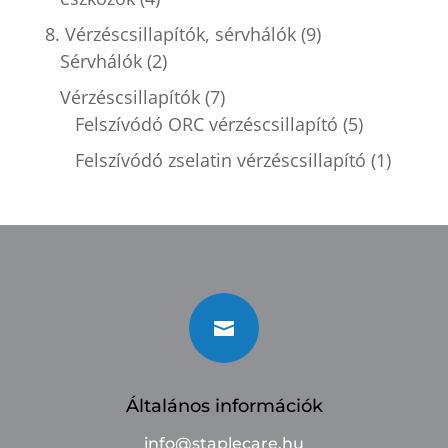
8. Vérzéscsillapítók, sérvhálók
(9)
Sérvhálók
(2)
Vérzéscsillapítók
(7)
Felszívódó ORC vérzéscsillapító
(5)
Felszívódó zselatin vérzéscsillapító
(1)

Általános információk
info@staplecare.hu