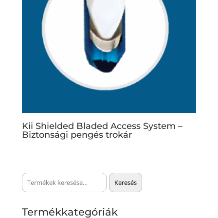
Kii Shielded Bladed Access System –
Biztonsági pengés trokár
Keresés
Keresés
a
következőre:
Termékkategóriák