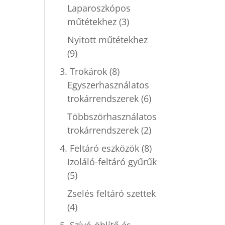
Laparoszkópos
műtétekhez
(3)
Nyitott műtétekhez
(9)
3. Trokárok
(8)
Egyszerhasználatos
trokárrendszerek
(6)
Többszörhasználatos
trokárrendszerek
(2)
4. Feltáró eszközök
(8)
Izoláló-feltáró gyűrűk
(5)
Zselés feltáró szettek
(4)
5. Szívó-öblítő és