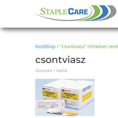
Kezdőlap
/ “csontviasz” címkével ren
csontviasz
Összesen 1 találat