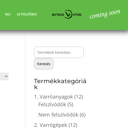
ISO
LETÖLTÉSEK
Keresés
a
Keresés
következőre:
Termékkategóriá
k
1. Varróanyagok
(12)
Felszívódók
(5)
Nem felszívódók
(6)
2. Varrógépek
(12)