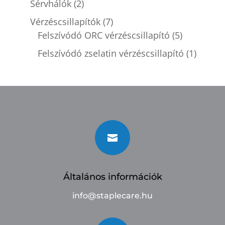
Sérvhálók
(2)
Vérzéscsillapítók
(7)
Felszívódó ORC vérzéscsillapító
(5)
Felszívódó zselatin vérzéscsillapító
(1)

Általános információk
info@staplecare.hu