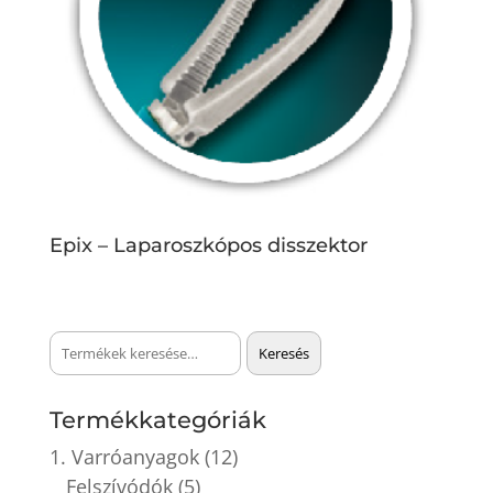
Epix – Laparoszkópos disszektor
Keresés
Keresés
a
következőre:
Termékkategóriák
1. Varróanyagok
(12)
Felszívódók
(5)