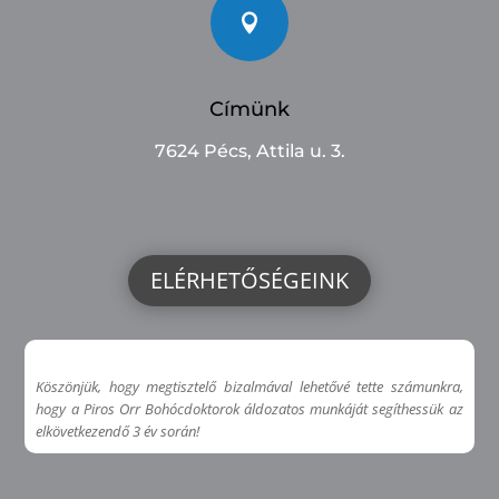

Címünk
7624 Pécs, Attila u. 3.
ELÉRHETŐSÉGEINK
Köszönjük, hogy megtisztelő bizalmával lehetővé tette számunkra,
hogy a Piros Orr Bohócdoktorok áldozatos munkáját segíthessük az
elkövetkezendő 3 év során!