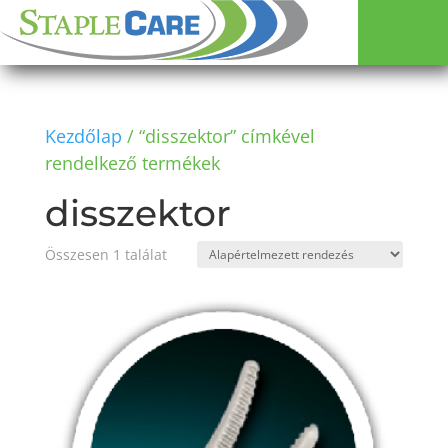
Kezdőlap
/ “disszektor” címkével
rendelkező termékek
disszektor
Összesen 1 találat