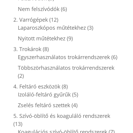
Nem felszívódók
(6)
2. Varrógépek
(12)
Laparoszkópos műtétekhez
(3)
Nyitott műtétekhez
(9)
3. Trokárok
(8)
Egyszerhasználatos trokárrendszerek
(6)
Többszörhasználatos trokárrendszerek
(2)
4. Feltáró eszközök
(8)
Izoláló-feltáró gyűrűk
(5)
Zselés feltáró szettek
(4)
5. Szívó-öblítő és koaguláló rendszerek
(13)
Koagulációs szívó-öblítő rendszerek
(7)