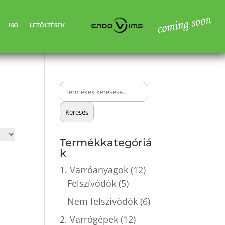
ISO
LETÖLTÉSEK
Keresés
a
Keresés
következőre:
Termékkategóriá
k
1. Varróanyagok
(12)
Felszívódók
(5)
Nem felszívódók
(6)
2. Varrógépek
(12)