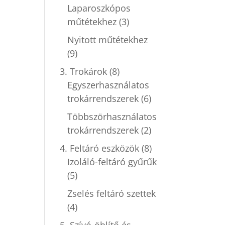
Laparoszkópos
műtétekhez
(3)
Nyitott műtétekhez
(9)
3. Trokárok
(8)
Egyszerhasználatos
trokárrendszerek
(6)
Többszörhasználatos
trokárrendszerek
(2)
4. Feltáró eszközök
(8)
Izoláló-feltáró gyűrűk
(5)
Zselés feltáró szettek
(4)
5. Szívó-öblítő és