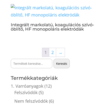
Integrált markolatú, koagulációs szívó-
öblítő, HF monopoláris elektródák
1
2
→
Keresés
Keresés
a
következőre:
Termékkategóriák
1. Varróanyagok
(12)
Felszívódók
(5)
Nem felszívódók
(6)