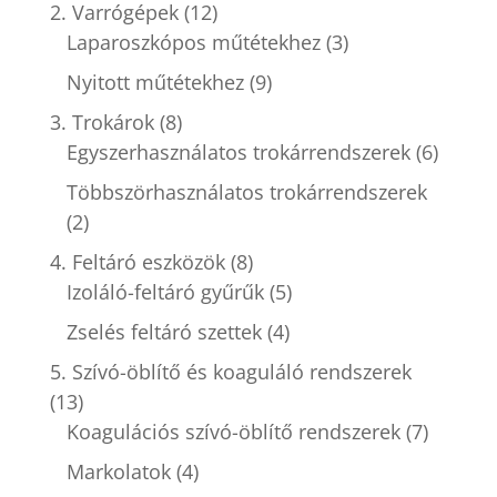
2. Varrógépek
(12)
Laparoszkópos műtétekhez
(3)
Nyitott műtétekhez
(9)
3. Trokárok
(8)
Egyszerhasználatos trokárrendszerek
(6)
Többszörhasználatos trokárrendszerek
(2)
4. Feltáró eszközök
(8)
Izoláló-feltáró gyűrűk
(5)
Zselés feltáró szettek
(4)
5. Szívó-öblítő és koaguláló rendszerek
(13)
Koagulációs szívó-öblítő rendszerek
(7)
Markolatok
(4)