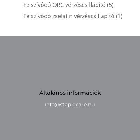
Felszívódó ORC vérzéscsillapító
(5)
Felszívódó zselatin vérzéscsillapító
(1)
Általános információk
info@staplecare.hu