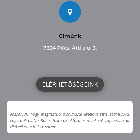

Címünk
7624 Pécs, Attila u. 3.
ELÉRHETŐSÉGEINK
Köszönjük, hogy megtisztelő bizalmával lehetővé tette számunkra,
hogy a Piros Orr Bohócdoktorok áldozatos munkáját segíthessük az
elkövetkezendő 3 év során!