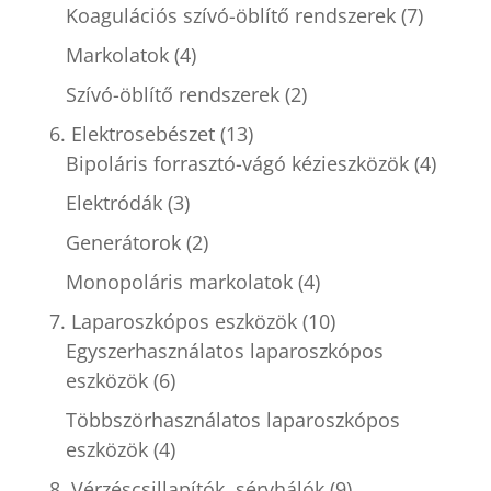
Koagulációs szívó-öblítő rendszerek
(7)
Markolatok
(4)
Szívó-öblítő rendszerek
(2)
6. Elektrosebészet
(13)
Bipoláris forrasztó-vágó kézieszközök
(4)
Elektródák
(3)
Generátorok
(2)
Monopoláris markolatok
(4)
7. Laparoszkópos eszközök
(10)
Egyszerhasználatos laparoszkópos
eszközök
(6)
Többszörhasználatos laparoszkópos
eszközök
(4)
8. Vérzéscsillapítók, sérvhálók
(9)