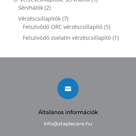
Sérvhálók
(2)
Vérzéscsillapítók
(7)
Felszívódó ORC vérzéscsillapító
(5)
Felszívódó zselatin vérzéscsillapító
(1)

Általános információk
info@staplecare.hu