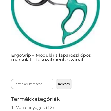
ErgoGrip – Moduláris laparoszkópos
markolat – fokozatmentes zárral
Keresés
Keresés
a
következőre:
Termékkategóriák
1. Varróanyagok
(12)