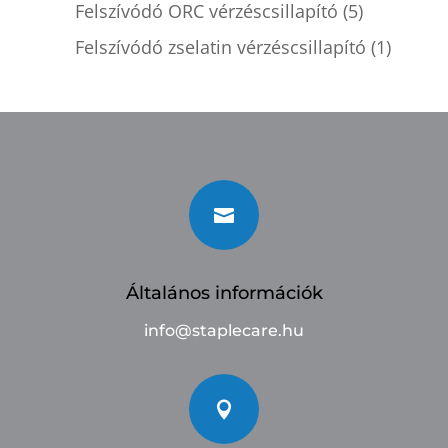
Felszívódó ORC vérzéscsillapító
(5)
Felszívódó zselatin vérzéscsillapító
(1)

Általános információk
info@staplecare.hu
