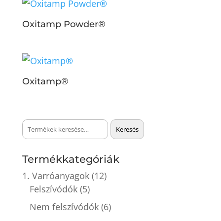
Oxitamp Powder®
Oxitamp®
Keresés
Keresés
a
következőre:
Termékkategóriák
1. Varróanyagok
(12)
Felszívódók
(5)
Nem felszívódók
(6)