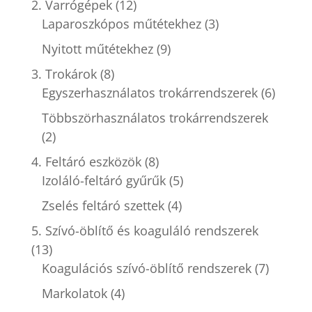
2. Varrógépek
(12)
Laparoszkópos műtétekhez
(3)
Nyitott műtétekhez
(9)
3. Trokárok
(8)
Egyszerhasználatos trokárrendszerek
(6)
Többszörhasználatos trokárrendszerek
(2)
4. Feltáró eszközök
(8)
Izoláló-feltáró gyűrűk
(5)
Zselés feltáró szettek
(4)
5. Szívó-öblítő és koaguláló rendszerek
(13)
Koagulációs szívó-öblítő rendszerek
(7)
Markolatok
(4)