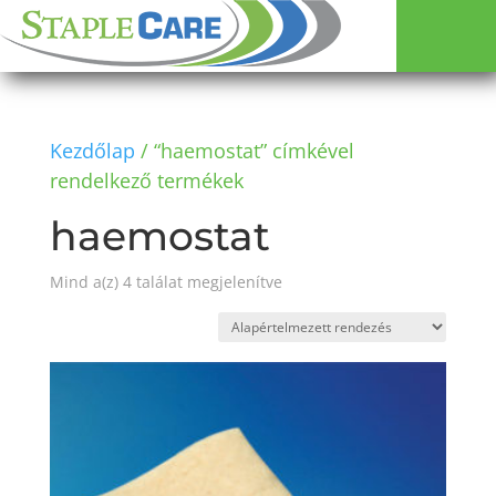
Kezdőlap
/ “haemostat” címkével
rendelkező termékek
haemostat
Mind a(z) 4 találat megjelenítve