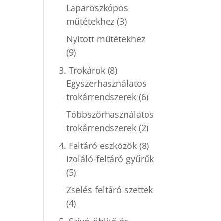
Laparoszkópos
műtétekhez
(3)
Nyitott műtétekhez
(9)
3. Trokárok
(8)
Egyszerhasználatos
trokárrendszerek
(6)
Többszörhasználatos
trokárrendszerek
(2)
4. Feltáró eszközök
(8)
Izoláló-feltáró gyűrűk
(5)
Zselés feltáró szettek
(4)
5. Szívó-öblítő és