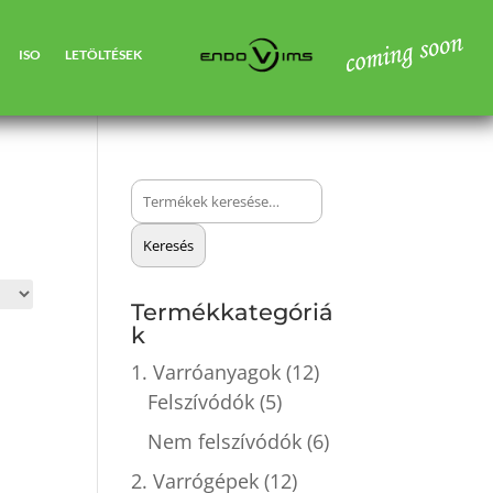
ISO
LETÖLTÉSEK
Keresés
a
Keresés
következőre:
Termékkategóriá
k
1. Varróanyagok
(12)
Felszívódók
(5)
Nem felszívódók
(6)
2. Varrógépek
(12)