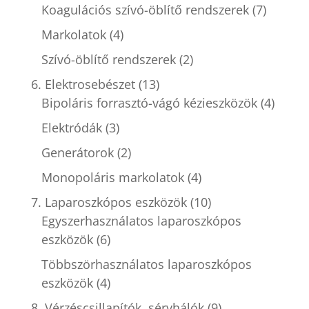
Koagulációs szívó-öblítő rendszerek
(7)
Markolatok
(4)
Szívó-öblítő rendszerek
(2)
6. Elektrosebészet
(13)
Bipoláris forrasztó-vágó kézieszközök
(4)
Elektródák
(3)
Generátorok
(2)
Monopoláris markolatok
(4)
7. Laparoszkópos eszközök
(10)
Egyszerhasználatos laparoszkópos
eszközök
(6)
Többszörhasználatos laparoszkópos
eszközök
(4)
8. Vérzéscsillapítók, sérvhálók
(9)