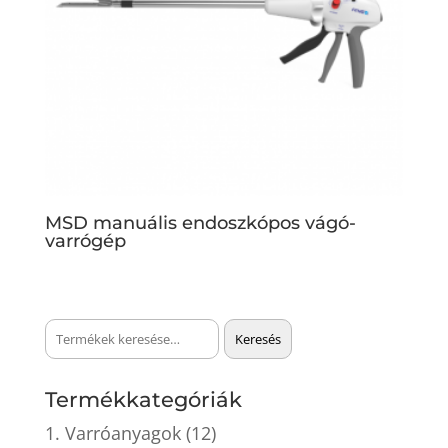
MSD manuális endoszkópos vágó-
varrógép
Keresés
Keresés
a
következőre:
Termékkategóriák
1. Varróanyagok
(12)