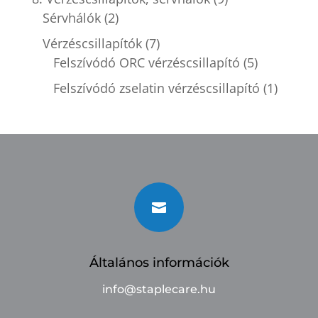
Sérvhálók
(2)
Vérzéscsillapítók
(7)
Felszívódó ORC vérzéscsillapító
(5)
Felszívódó zselatin vérzéscsillapító
(1)

Általános információk
info@staplecare.hu