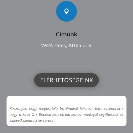

Címünk
7624 Pécs, Attila u. 3.
ELÉRHETŐSÉGEINK
Köszönjük, hogy megtisztelő bizalmával lehetővé tette számunkra,
hogy a Piros Orr Bohócdoktorok áldozatos munkáját segíthessük az
elkövetkezendő 3 év során!