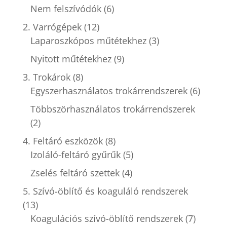
Nem felszívódók
(6)
2. Varrógépek
(12)
Laparoszkópos műtétekhez
(3)
Nyitott műtétekhez
(9)
3. Trokárok
(8)
Egyszerhasználatos trokárrendszerek
(6)
Többszörhasználatos trokárrendszerek
(2)
4. Feltáró eszközök
(8)
Izoláló-feltáró gyűrűk
(5)
Zselés feltáró szettek
(4)
5. Szívó-öblítő és koaguláló rendszerek
(13)
Koagulációs szívó-öblítő rendszerek
(7)