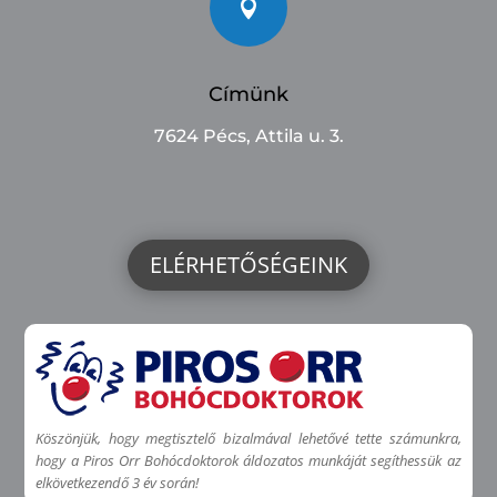

Címünk
7624 Pécs, Attila u. 3.
ELÉRHETŐSÉGEINK
Köszönjük, hogy megtisztelő bizalmával lehetővé tette számunkra,
hogy a Piros Orr Bohócdoktorok áldozatos munkáját segíthessük az
elkövetkezendő 3 év során!