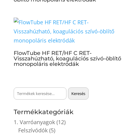
FlowTube HF RET/HF C RET-
Visszahúzható, koagulációs szívó-öblítő
monopoláris elektródák
Keresés
Keresés
a
következőre:
Termékkategóriák
1. Varróanyagok
(12)
Felszívódók
(5)