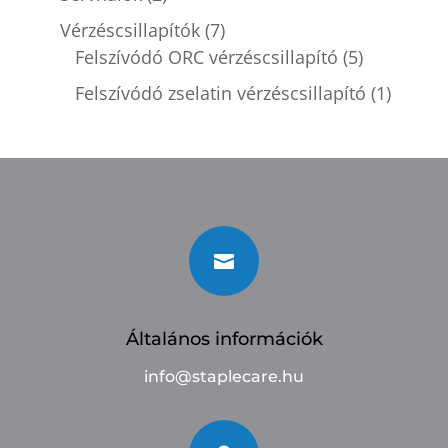
Vérzéscsillapítók
(7)
Felszívódó ORC vérzéscsillapító
(5)
Felszívódó zselatin vérzéscsillapító
(1)

Általános információk
info@staplecare.hu