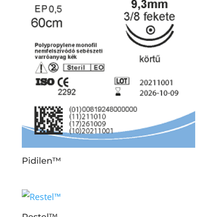
Pidilen™
Restel™