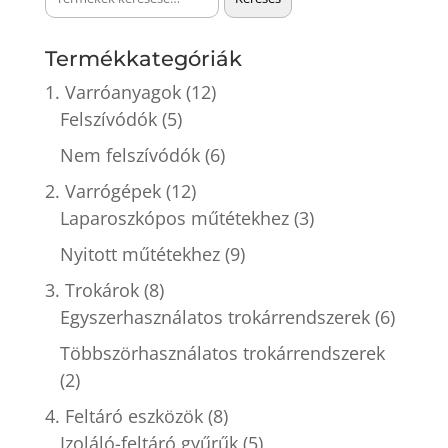
a
következőre:
Termékkategóriák
1. Varróanyagok
(12)
Felszívódók
(5)
Nem felszívódók
(6)
2. Varrógépek
(12)
Laparoszkópos műtétekhez
(3)
Nyitott műtétekhez
(9)
3. Trokárok
(8)
Egyszerhasználatos trokárrendszerek
(6)
Többszörhasználatos trokárrendszerek
(2)
4. Feltáró eszközök
(8)
Izoláló-feltáró gyűrűk
(5)