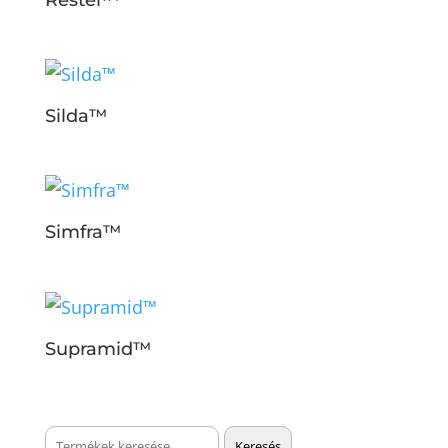
Silda™
Simfra™
Supramid™
Keresés
Keresés