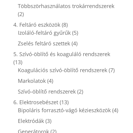
Többszörhasználatos trokárrendszerek
(2)
4. Feltáró eszközök
(8)
Izoláló-feltáró gyűrűk
(5)
Zselés feltáró szettek
(4)
5. Szívó-öblítő és koaguláló rendszerek
(13)
Koagulációs szívó-öblítő rendszerek
(7)
Markolatok
(4)
Szívó-öblítő rendszerek
(2)
6. Elektrosebészet
(13)
Bipoláris forrasztó-vágó kézieszközök
(4)
Elektródák
(3)
Generátorok
(2)