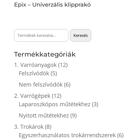
Epix – Univerzális klipprakó
Keresés
Keresés
a
következőre:
Termékkategóriák
1. Varróanyagok
(12)
Felszívódók
(5)
Nem felszívódók
(6)
2. Varrógépek
(12)
Laparoszkópos műtétekhez
(3)
Nyitott műtétekhez
(9)
3. Trokárok
(8)
Egyszerhasználatos trokárrendszerek
(6)