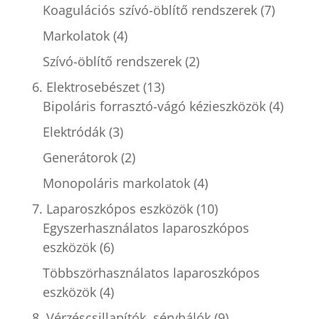
Koagulációs szívó-öblítő rendszerek
(7)
Markolatok
(4)
Szívó-öblítő rendszerek
(2)
6. Elektrosebészet
(13)
Bipoláris forrasztó-vágó kézieszközök
(4)
Elektródák
(3)
Generátorok
(2)
Monopoláris markolatok
(4)
7. Laparoszkópos eszközök
(10)
Egyszerhasználatos laparoszkópos
eszközök
(6)
Többszörhasználatos laparoszkópos
eszközök
(4)
8. Vérzéscsillapítók, sérvhálók
(9)