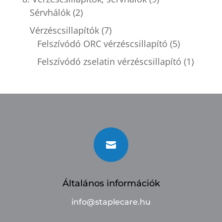
Sérvhálók
(2)
Vérzéscsillapítók
(7)
Felszívódó ORC vérzéscsillapító
(5)
Felszívódó zselatin vérzéscsillapító
(1)

Általános információk
info@staplecare.hu