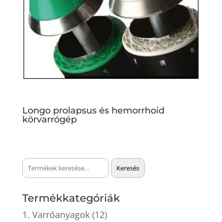
Longo prolapsus és hemorrhoid
körvarrógép
Keresés
Keresés
a
következőre:
Termékkategóriák
1. Varróanyagok
(12)