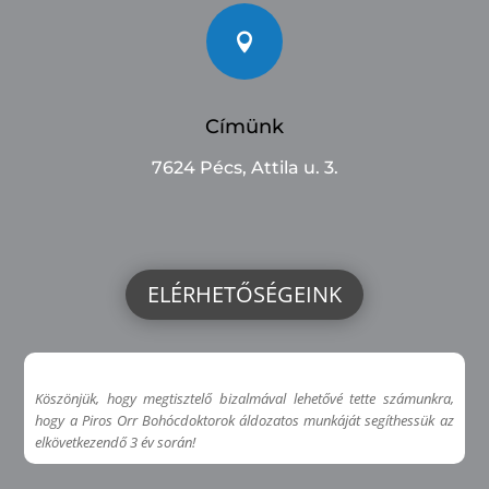

Címünk
7624 Pécs, Attila u. 3.
ELÉRHETŐSÉGEINK
Köszönjük, hogy megtisztelő bizalmával lehetővé tette számunkra,
hogy a Piros Orr Bohócdoktorok áldozatos munkáját segíthessük az
elkövetkezendő 3 év során!