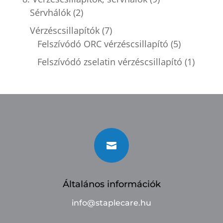
Sérvhálók
(2)
Vérzéscsillapítók
(7)
Felszívódó ORC vérzéscsillapító
(5)
Felszívódó zselatin vérzéscsillapító
(1)

Általános információk
info@staplecare.hu