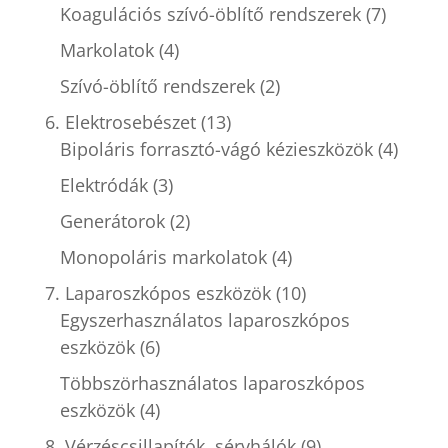
Koagulációs szívó-öblítő rendszerek
(7)
Markolatok
(4)
Szívó-öblítő rendszerek
(2)
6. Elektrosebészet
(13)
Bipoláris forrasztó-vágó kézieszközök
(4)
Elektródák
(3)
Generátorok
(2)
Monopoláris markolatok
(4)
7. Laparoszkópos eszközök
(10)
Egyszerhasználatos laparoszkópos
eszközök
(6)
Többszörhasználatos laparoszkópos
eszközök
(4)
8. Vérzéscsillapítók, sérvhálók
(9)