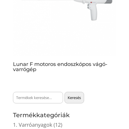
Lunar F motoros endoszkópos vágó-
varrógép
Keresés
Keresés
a
következőre:
Termékkategóriák
1. Varróanyagok
(12)