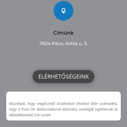

Címünk
7624 Pécs, Attila u. 3.
ELÉRHETŐSÉGEINK
Köszönjük, hogy megtisztelő bizalmával lehetővé tette számunkra,
hogy a Piros Orr Bohócdoktorok áldozatos munkáját segíthessük az
elkövetkezendő 3 év során!