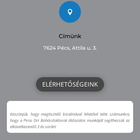

Címünk
7624 Pécs, Attila u. 3.
ELÉRHETŐSÉGEINK
Köszönjük, hogy megtisztelő bizalmával lehetővé tette számunkra,
hogy a Piros Orr Bohócdoktorok áldozatos munkáját segíthessük az
elkövetkezendő 3 év során!