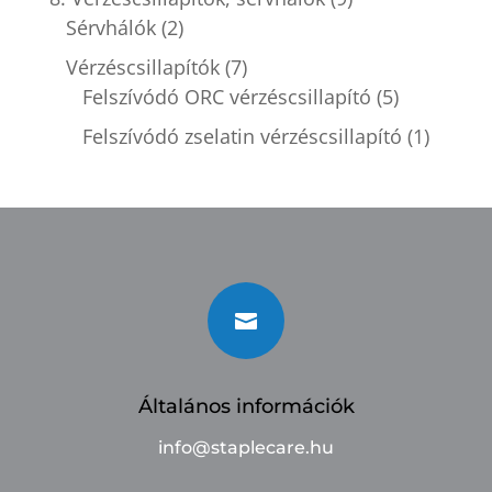
Sérvhálók
(2)
Vérzéscsillapítók
(7)
Felszívódó ORC vérzéscsillapító
(5)
Felszívódó zselatin vérzéscsillapító
(1)

Általános információk
info@staplecare.hu