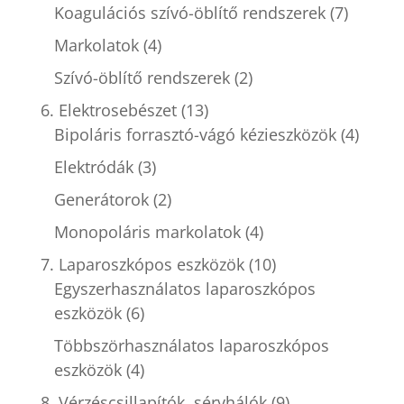
Koagulációs szívó-öblítő rendszerek
(7)
Markolatok
(4)
Szívó-öblítő rendszerek
(2)
6. Elektrosebészet
(13)
Bipoláris forrasztó-vágó kézieszközök
(4)
Elektródák
(3)
Generátorok
(2)
Monopoláris markolatok
(4)
7. Laparoszkópos eszközök
(10)
Egyszerhasználatos laparoszkópos
eszközök
(6)
Többszörhasználatos laparoszkópos
eszközök
(4)
8. Vérzéscsillapítók, sérvhálók
(9)