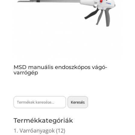
MSD manuális endoszkópos vágó-
varrógép
Keresés
Keresés
a
következőre:
Termékkategóriák
1. Varróanyagok
(12)