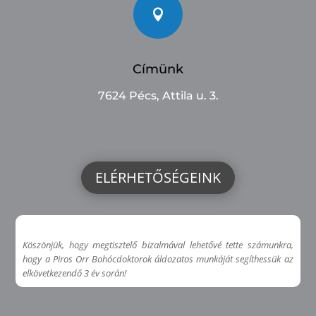

Címünk
7624 Pécs, Attila u. 3.
ELÉRHETŐSÉGEINK
Köszönjük, hogy megtisztelő bizalmával lehetővé tette számunkra,
hogy a Piros Orr Bohócdoktorok áldozatos munkáját segíthessük az
elkövetkezendő 3 év során!