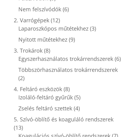
Nem felszívódók
(6)
2. Varrógépek
(12)
Laparoszkópos műtétekhez
(3)
Nyitott műtétekhez
(9)
3. Trokárok
(8)
Egyszerhasználatos trokárrendszerek
(6)
Többszörhasználatos trokárrendszerek
(2)
4. Feltáró eszközök
(8)
Izoláló-feltáró gyűrűk
(5)
Zselés feltáró szettek
(4)
5. Szívó-öblítő és koaguláló rendszerek
(13)
Koagulációs szívó-öblítő rendszerek
(7)