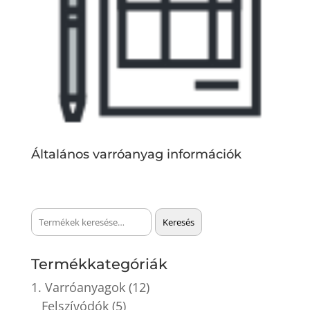
Általános varróanyag információk
Keresés
Keresés
a
következőre:
Termékkategóriák
1. Varróanyagok
(12)
Felszívódók
(5)