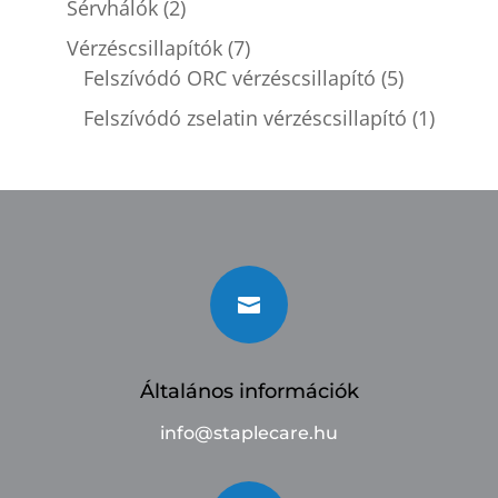
Sérvhálók
(2)
Vérzéscsillapítók
(7)
Felszívódó ORC vérzéscsillapító
(5)
Felszívódó zselatin vérzéscsillapító
(1)

Általános információk
info@staplecare.hu