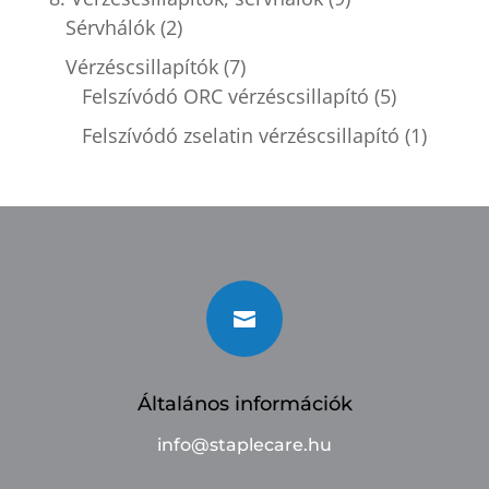
Sérvhálók
(2)
Vérzéscsillapítók
(7)
Felszívódó ORC vérzéscsillapító
(5)
Felszívódó zselatin vérzéscsillapító
(1)

Általános információk
info@staplecare.hu