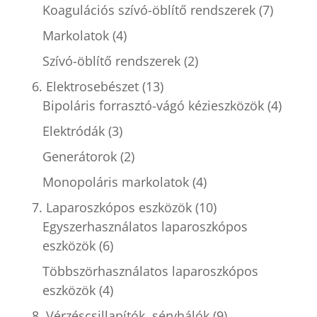
Koagulációs szívó-öblítő rendszerek
(7)
Markolatok
(4)
Szívó-öblítő rendszerek
(2)
6. Elektrosebészet
(13)
Bipoláris forrasztó-vágó kézieszközök
(4)
Elektródák
(3)
Generátorok
(2)
Monopoláris markolatok
(4)
7. Laparoszkópos eszközök
(10)
Egyszerhasználatos laparoszkópos
eszközök
(6)
Többszörhasználatos laparoszkópos
eszközök
(4)
8. Vérzéscsillapítók, sérvhálók
(9)