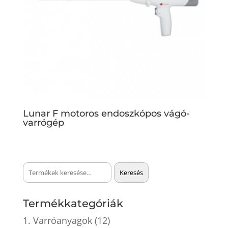
Lunar F motoros endoszkópos vágó-
varrógép
Keresés
Keresés
a
következőre:
Termékkategóriák
1. Varróanyagok
(12)