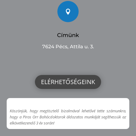

Címünk
7624 Pécs, Attila u. 3.
ELÉRHETŐSÉGEINK
Köszönjük, hogy megtisztelő bizalmával lehetővé tette számunkra,
hogy a Piros Orr Bohócdoktorok áldozatos munkáját segíthessük az
elkövetkezendő 3 év során!