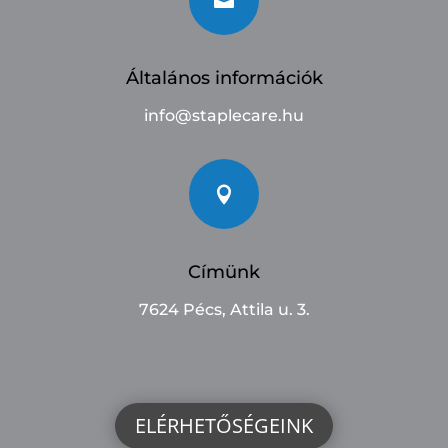
Általános információk
info@staplecare.hu

Címünk
7624 Pécs, Attila u. 3.
ELÉRHETŐSÉGEINK