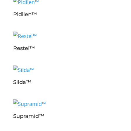
Pidilen™
Restel™
Silda™
Supramid™