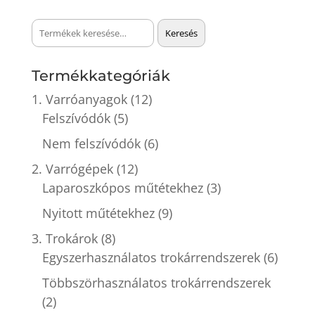
Keresés
Keresés
a
következőre:
Termékkategóriák
1. Varróanyagok
(12)
Felszívódók
(5)
Nem felszívódók
(6)
2. Varrógépek
(12)
Laparoszkópos műtétekhez
(3)
Nyitott műtétekhez
(9)
3. Trokárok
(8)
Egyszerhasználatos trokárrendszerek
(6)
Többszörhasználatos trokárrendszerek
(2)