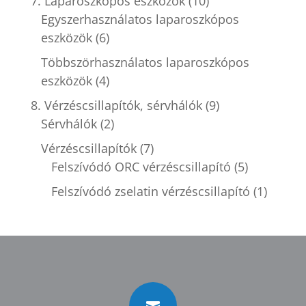
7. Laparoszkópos eszközök
(10)
Egyszerhasználatos laparoszkópos
eszközök
(6)
Többszörhasználatos laparoszkópos
eszközök
(4)
8. Vérzéscsillapítók, sérvhálók
(9)
Sérvhálók
(2)
Vérzéscsillapítók
(7)
Felszívódó ORC vérzéscsillapító
(5)
Felszívódó zselatin vérzéscsillapító
(1)
