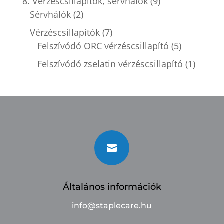
8. Vérzéscsillapítók, sérvhálók
(9)
Sérvhálók
(2)
Vérzéscsillapítók
(7)
Felszívódó ORC vérzéscsillapító
(5)
Felszívódó zselatin vérzéscsillapító
(1)

Általános információk
info@staplecare.hu