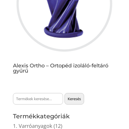
Alexis Ortho – Ortopéd izoláló-feltáró
gyűrű
Keresés
Keresés
a
következőre:
Termékkategóriák
1. Varróanyagok
(12)