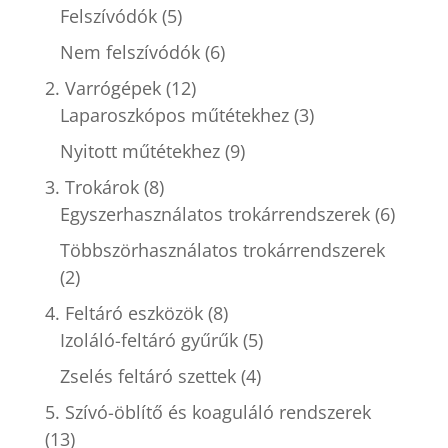
Felszívódók
(5)
Nem felszívódók
(6)
2. Varrógépek
(12)
Laparoszkópos műtétekhez
(3)
Nyitott műtétekhez
(9)
3. Trokárok
(8)
Egyszerhasználatos trokárrendszerek
(6)
Többszörhasználatos trokárrendszerek
(2)
4. Feltáró eszközök
(8)
Izoláló-feltáró gyűrűk
(5)
Zselés feltáró szettek
(4)
5. Szívó-öblítő és koaguláló rendszerek
(13)