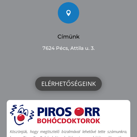

Címünk
7624 Pécs, Attila u. 3.
ELÉRHETŐSÉGEINK
Köszönjük, hogy megtisztelő bizalmával lehetővé tette számunkra,