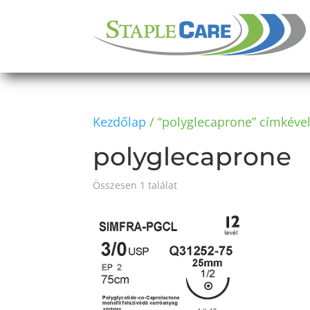
Kezdőlap
/ “polyglecaprone” címkéve
polyglecaprone
Összesen 1 találat