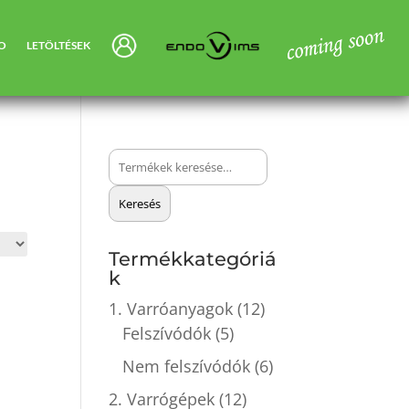
SO
LETÖLTÉSEK
Keresés
a
Keresés
következőre:
Termékkategóriá
k
1. Varróanyagok
(12)
Felszívódók
(5)
Nem felszívódók
(6)
2. Varrógépek
(12)