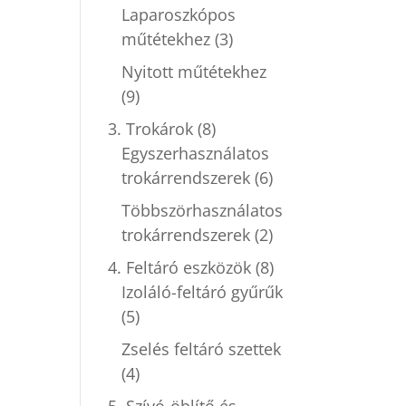
Laparoszkópos
műtétekhez
(3)
Nyitott műtétekhez
(9)
3. Trokárok
(8)
Egyszerhasználatos
trokárrendszerek
(6)
Többszörhasználatos
trokárrendszerek
(2)
4. Feltáró eszközök
(8)
Izoláló-feltáró gyűrűk
(5)
Zselés feltáró szettek
(4)
5. Szívó-öblítő és