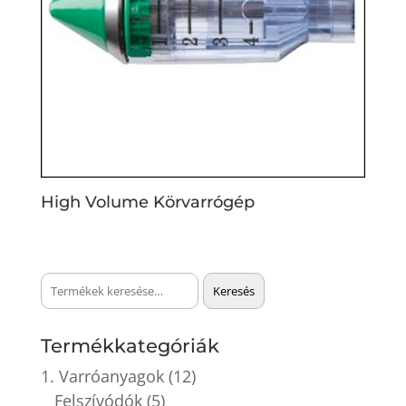
High Volume Körvarrógép
Keresés
Keresés
a
következőre:
Termékkategóriák
1. Varróanyagok
(12)
Felszívódók
(5)