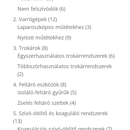
Nem felszívódók
(6)
2. Varrógépek
(12)
Laparoszkópos műtétekhez
(3)
Nyitott műtétekhez
(9)
3. Trokárok
(8)
Egyszerhasználatos trokárrendszerek
(6)
Többszörhasználatos trokárrendszerek
(2)
4. Feltáró eszközök
(8)
Izoláló-feltáró gyűrűk
(5)
Zselés feltáró szettek
(4)
5. Szívó-öblítő és koaguláló rendszerek
(13)
Koagulációs szívó-öblítő rendszerek
(7)