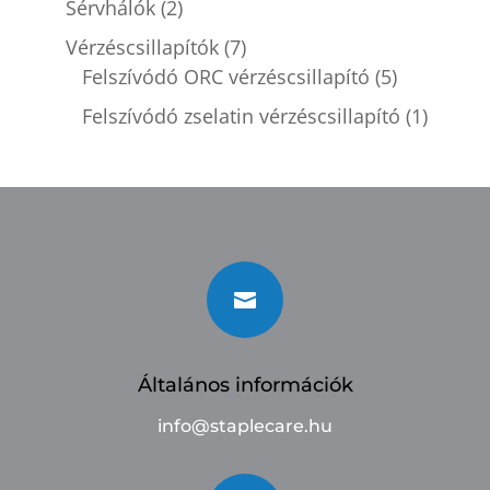
Sérvhálók
(2)
Vérzéscsillapítók
(7)
Felszívódó ORC vérzéscsillapító
(5)
Felszívódó zselatin vérzéscsillapító
(1)

Általános információk
info@staplecare.hu