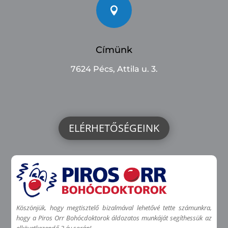

Címünk
7624 Pécs, Attila u. 3.
ELÉRHETŐSÉGEINK
Köszönjük, hogy megtisztelő bizalmával lehetővé tette számunkra,
hogy a Piros Orr Bohócdoktorok áldozatos munkáját segíthessük az
elkövetkezendő 3 év során!