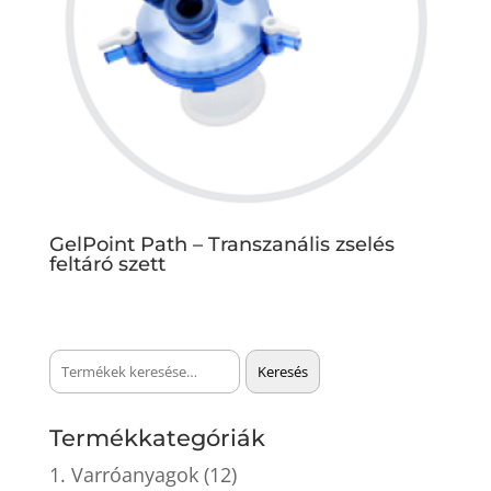
GelPoint Path – Transzanális zselés
feltáró szett
Keresés
Keresés
a
következőre:
Termékkategóriák
1. Varróanyagok
(12)