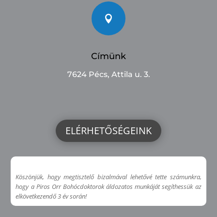

Címünk
7624 Pécs, Attila u. 3.
ELÉRHETŐSÉGEINK
Köszönjük, hogy megtisztelő bizalmával lehetővé tette számunkra,
hogy a Piros Orr Bohócdoktorok áldozatos munkáját segíthessük az
elkövetkezendő 3 év során!