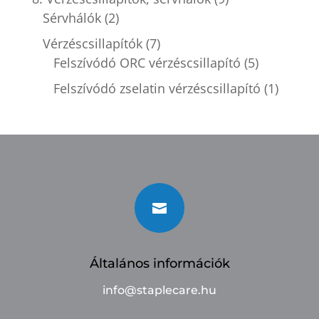
Sérvhálók
(2)
Vérzéscsillapítók
(7)
Felszívódó ORC vérzéscsillapító
(5)
Felszívódó zselatin vérzéscsillapító
(1)

Általános információk
info@staplecare.hu