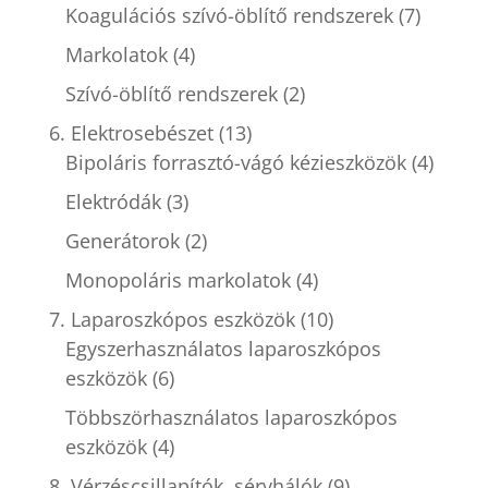
Koagulációs szívó-öblítő rendszerek
(7)
Markolatok
(4)
Szívó-öblítő rendszerek
(2)
6. Elektrosebészet
(13)
Bipoláris forrasztó-vágó kézieszközök
(4)
Elektródák
(3)
Generátorok
(2)
Monopoláris markolatok
(4)
7. Laparoszkópos eszközök
(10)
Egyszerhasználatos laparoszkópos
eszközök
(6)
Többszörhasználatos laparoszkópos
eszközök
(4)
8. Vérzéscsillapítók, sérvhálók
(9)