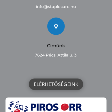
info@staplecare.hu

Címünk
7624 Pécs, Attila u. 3.
ELÉRHETŐSÉGEINK