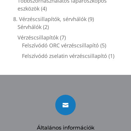
Többszörhasználatos laparoszkópos
eszközök
(4)
8. Vérzéscsillapítók, sérvhálók
(9)
Sérvhálók
(2)
Vérzéscsillapítók
(7)
Felszívódó ORC vérzéscsillapító
(5)
Felszívódó zselatin vérzéscsillapító
(1)

Általános információk