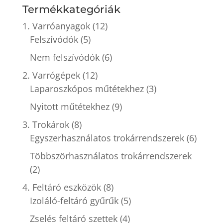
következőre:
Termékkategóriák
1. Varróanyagok
(12)
Felszívódók
(5)
Nem felszívódók
(6)
2. Varrógépek
(12)
Laparoszkópos műtétekhez
(3)
Nyitott műtétekhez
(9)
3. Trokárok
(8)
Egyszerhasználatos trokárrendszerek
(6)
Többszörhasználatos trokárrendszerek
(2)
4. Feltáró eszközök
(8)
Izoláló-feltáró gyűrűk
(5)
Zselés feltáró szettek
(4)