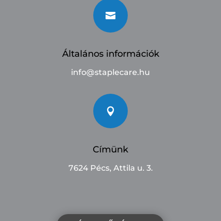

Általános információk
info@staplecare.hu

Címünk
7624 Pécs, Attila u. 3.