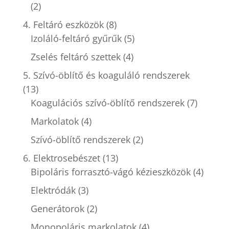
(2)
4. Feltáró eszközök
(8)
Izoláló-feltáró gyűrűk
(5)
Zselés feltáró szettek
(4)
5. Szívó-öblítő és koaguláló rendszerek
(13)
Koagulációs szívó-öblítő rendszerek
(7)
Markolatok
(4)
Szívó-öblítő rendszerek
(2)
6. Elektrosebészet
(13)
Bipoláris forrasztó-vágó kézieszközök
(4)
Elektródák
(3)
Generátorok
(2)
Monopoláris markolatok
(4)