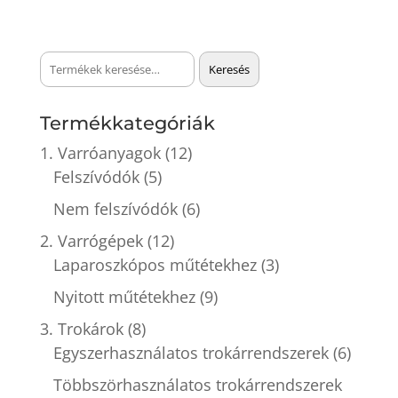
Keresés
Keresés
a
következőre:
Termékkategóriák
1. Varróanyagok
(12)
Felszívódók
(5)
Nem felszívódók
(6)
2. Varrógépek
(12)
Laparoszkópos műtétekhez
(3)
Nyitott műtétekhez
(9)
3. Trokárok
(8)
Egyszerhasználatos trokárrendszerek
(6)
Többszörhasználatos trokárrendszerek