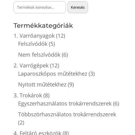
Keresés
Keresés
a
következőre:
Termékkategóriák
1. Varróanyagok
(12)
Felszívódók
(5)
Nem felszívódók
(6)
2. Varrógépek
(12)
Laparoszkópos műtétekhez
(3)
Nyitott műtétekhez
(9)
3. Trokárok
(8)
Egyszerhasználatos trokárrendszerek
(6)
Többszörhasználatos trokárrendszerek
(2)
4. Feltáró eszközök
(8)