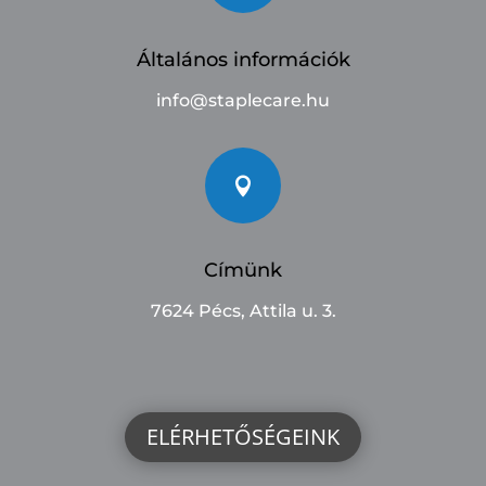
Általános információk
info@staplecare.hu

Címünk
7624 Pécs, Attila u. 3.
ELÉRHETŐSÉGEINK