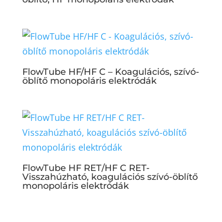
FlowTube HF/HF C – Koagulációs, szívó-
öblítő monopoláris elektródák
FlowTube HF RET/HF C RET-
Visszahúzható, koagulációs szívó-öblítő
monopoláris elektródák