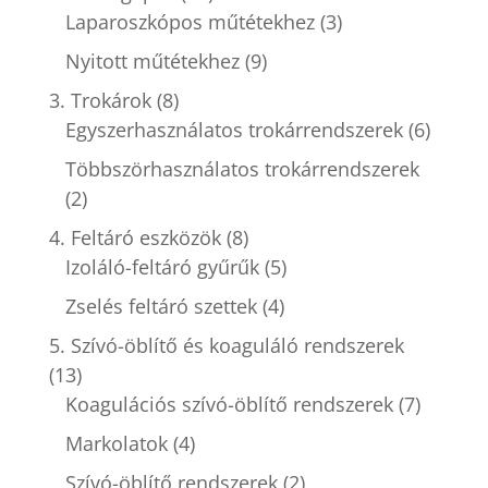
Laparoszkópos műtétekhez
(3)
Nyitott műtétekhez
(9)
3. Trokárok
(8)
Egyszerhasználatos trokárrendszerek
(6)
Többszörhasználatos trokárrendszerek
(2)
4. Feltáró eszközök
(8)
Izoláló-feltáró gyűrűk
(5)
Zselés feltáró szettek
(4)
5. Szívó-öblítő és koaguláló rendszerek
(13)
Koagulációs szívó-öblítő rendszerek
(7)
Markolatok
(4)
Szívó-öblítő rendszerek
(2)