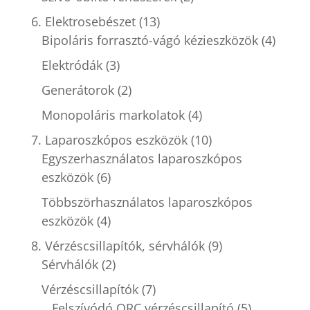
6. Elektrosebészet
(13)
Bipoláris forrasztó-vágó kézieszközök
(4)
Elektródák
(3)
Generátorok
(2)
Monopoláris markolatok
(4)
7. Laparoszkópos eszközök
(10)
Egyszerhasználatos laparoszkópos
eszközök
(6)
Többszörhasználatos laparoszkópos
eszközök
(4)
8. Vérzéscsillapítók, sérvhálók
(9)
Sérvhálók
(2)
Vérzéscsillapítók
(7)
Felszívódó ORC vérzéscsillapító
(5)