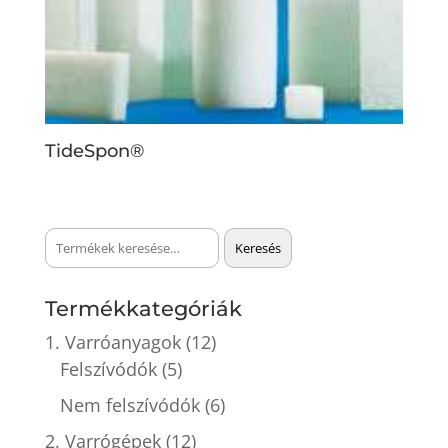
TideSpon®
Keresés
Keresés
a
következőre:
Termékkategóriák
1. Varróanyagok
(12)
Felszívódók
(5)
Nem felszívódók
(6)
2. Varrógépek
(12)