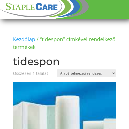
Kezdőlap
/ “tidespon” címkével rendelkező
termékek
tidespon
Összesen 1 találat