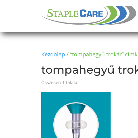
Kezdőlap
/ “tompahegyű trokár” címk
tompahegyű tro
Összesen 1 találat