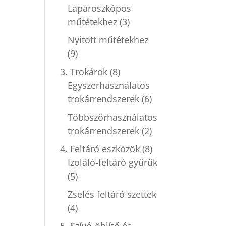
Laparoszkópos
műtétekhez
(3)
Nyitott műtétekhez
(9)
3. Trokárok
(8)
Egyszerhasználatos
trokárrendszerek
(6)
Többszörhasználatos
trokárrendszerek
(2)
4. Feltáró eszközök
(8)
Izoláló-feltáró gyűrűk
(5)
Zselés feltáró szettek
(4)
5. Szívó-öblítő és