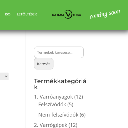
ISO
LETÖLTÉSEK
Keresés
a
Keresés
következőre:
Termékkategóriá
k
1. Varróanyagok
(12)
Felszívódók
(5)
Nem felszívódók
(6)
2. Varrógépek
(12)