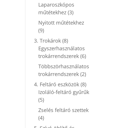
Laparoszkópos
műtétekhez
(3)
Nyitott műtétekhez
(9)
3. Trokárok
(8)
Egyszerhasználatos
trokárrendszerek
(6)
Többszörhasználatos
trokárrendszerek
(2)
4. Feltáró eszközök
(8)
Izoláló-feltáró gyűrűk
(5)
Zselés feltáró szettek
(4)
5. Szívó-öblítő és