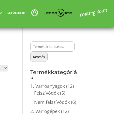
SO
LETÖLTÉSEK
Keresés
a
Keresés
következőre:
Termékkategóriá
k
1. Varróanyagok
(12)
Felszívódók
(5)
Nem felszívódók
(6)
2. Varrógépek
(12)