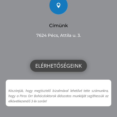

Címünk
7624 Pécs, Attila u. 3.
ELÉRHETŐSÉGEINK
Köszönjük, hogy megtisztelő bizalmával lehetővé tette számunkra,
hogy a Piros Orr Bohócdoktorok áldozatos munkáját segíthessük az
elkövetkezendő 3 év során!