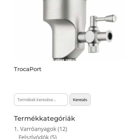
TrocaPort
Keresés
Keresés
a
következőre:
Termékkategóriák
1. Varróanyagok
(12)
Felszívódók
(5)