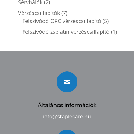
Sérvhálók
(2)
Vérzéscsillapítók
(7)
Felszívódó ORC vérzéscsillapító
(5)
Felszívódó zselatin vérzéscsillapító
(1)

Általános információk
info@staplecare.hu