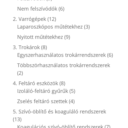
Nem felszívódók
(6)
2. Varrógépek
(12)
Laparoszkópos műtétekhez
(3)
Nyitott műtétekhez
(9)
3. Trokárok
(8)
Egyszerhasználatos trokárrendszerek
(6)
Többszörhasználatos trokárrendszerek
(2)
4. Feltáró eszközök
(8)
Izoláló-feltáró gyűrűk
(5)
Zselés feltáró szettek
(4)
5. Szívó-öblítő és koaguláló rendszerek
(13)
Koagulációs szívó-öblítő rendszerek
(7)