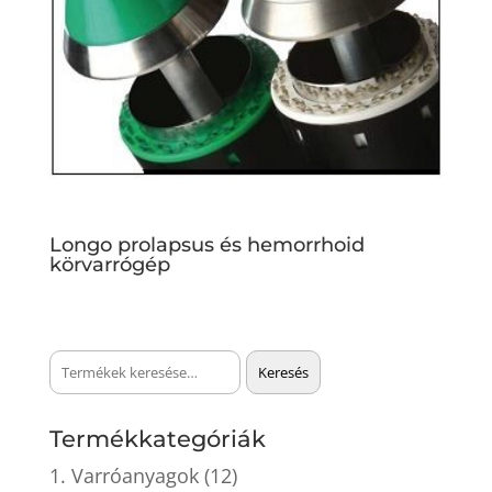
Longo prolapsus és hemorrhoid
körvarrógép
Keresés
Keresés
a
következőre:
Termékkategóriák
1. Varróanyagok
(12)