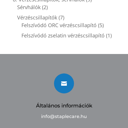
Sérvhálók
(2)
Vérzéscsillapítók
(7)
Felszívódó ORC vérzéscsillapító
(5)
Felszívódó zselatin vérzéscsillapító
(1)

Általános információk
info@staplecare.hu