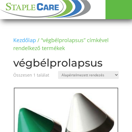
Kezdőlap
/ “végbélprolapsus” címkével
rendelkező termékek
végbélprolapsus
Összesen 1 találat