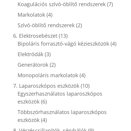
Koagulációs szívó-öblítő rendszerek
(7)
Markolatok
(4)
Szívó-öblítő rendszerek
(2)
6. Elektrosebészet
(13)
Bipoláris forrasztó-vágó kézieszközök
(4)
Elektródák
(3)
Generátorok
(2)
Monopoláris markolatok
(4)
7. Laparoszkópos eszközök
(10)
Egyszerhasználatos laparoszkópos
eszközök
(6)
Többszörhasználatos laparoszkópos
eszközök
(4)
8. Vérzéscsillapítók, sérvhálók
(9)