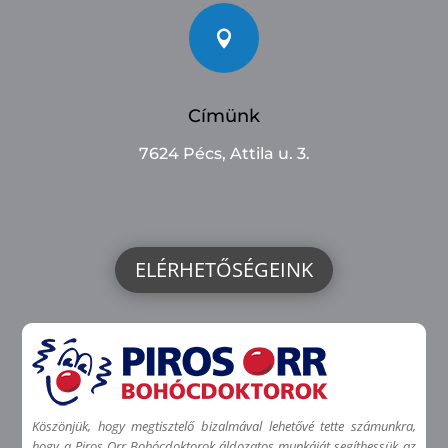

Címünk
7624 Pécs, Attila u. 3.
ELÉRHETŐSÉGEINK
Köszönjük, hogy megtisztelő bizalmával lehetővé tette számunkra,
hogy a Piros Orr Bohócdoktorok áldozatos munkáját segíthessük az