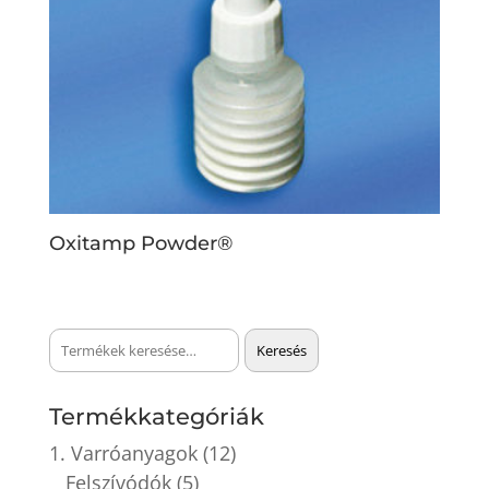
Oxitamp Powder®
Keresés
Keresés
a
következőre:
Termékkategóriák
1. Varróanyagok
(12)
Felszívódók
(5)