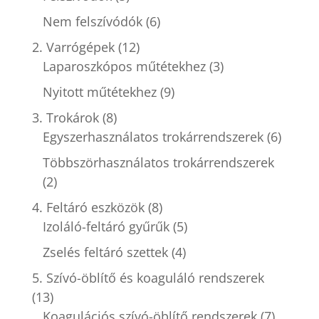
Nem felszívódók
(6)
2. Varrógépek
(12)
Laparoszkópos műtétekhez
(3)
Nyitott műtétekhez
(9)
3. Trokárok
(8)
Egyszerhasználatos trokárrendszerek
(6)
Többszörhasználatos trokárrendszerek
(2)
4. Feltáró eszközök
(8)
Izoláló-feltáró gyűrűk
(5)
Zselés feltáró szettek
(4)
5. Szívó-öblítő és koaguláló rendszerek
(13)
Koagulációs szívó-öblítő rendszerek
(7)