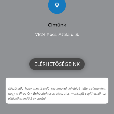

Címünk
7624 Pécs, Attila u. 3.
ELÉRHETŐSÉGEINK
Köszönjük, hogy megtisztelő bizalmával lehetővé tette számunkra,
hogy a Piros Orr Bohócdoktorok áldozatos munkáját segíthessük az
elkövetkezendő 3 év során!