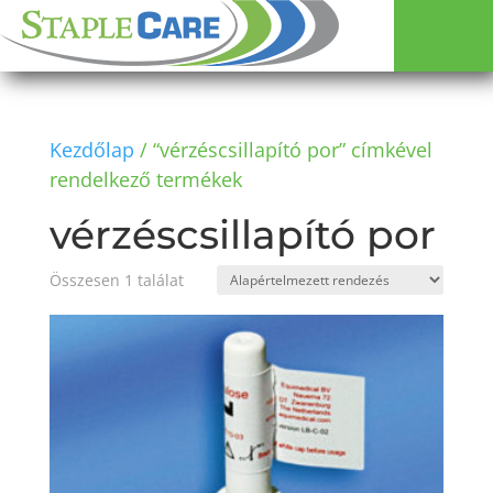
Kezdőlap
/ “vérzéscsillapító por” címkével
rendelkező termékek
vérzéscsillapító por
Összesen 1 találat