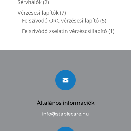
Sérvhálók
(2)
Vérzéscsillapítók
(7)
Felszívódó ORC vérzéscsillapító
(5)
Felszívódó zselatin vérzéscsillapító
(1)

Általános információk
info@staplecare.hu