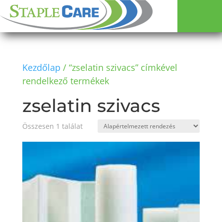
Kezdőlap
/ “zselatin szivacs” címkével
rendelkező termékek
zselatin szivacs
Összesen 1 találat