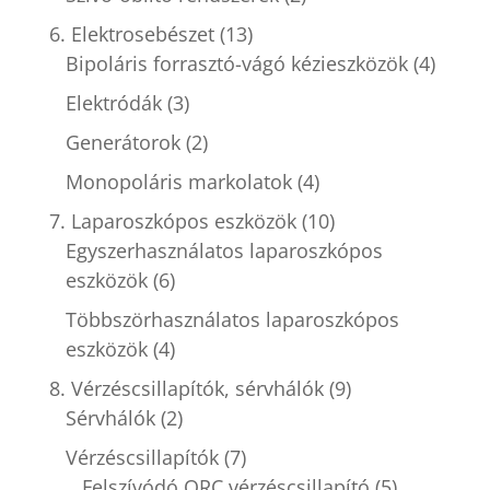
6. Elektrosebészet
(13)
Bipoláris forrasztó-vágó kézieszközök
(4)
Elektródák
(3)
Generátorok
(2)
Monopoláris markolatok
(4)
7. Laparoszkópos eszközök
(10)
Egyszerhasználatos laparoszkópos
eszközök
(6)
Többszörhasználatos laparoszkópos
eszközök
(4)
8. Vérzéscsillapítók, sérvhálók
(9)
Sérvhálók
(2)
Vérzéscsillapítók
(7)
Felszívódó ORC vérzéscsillapító
(5)