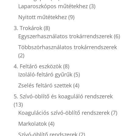
Laparoszkópos műtétekhez
(3)
Nyitott műtétekhez
(9)
3. Trokárok
(8)
Egyszerhasználatos trokárrendszerek
(6)
Többszörhasználatos trokárrendszerek
(2)
4. Feltáró eszközök
(8)
Izoláló-feltáró gyűrűk
(5)
Zselés feltáró szettek
(4)
5. Szívó-öblítő és koaguláló rendszerek
(13)
Koagulációs szívó-öblítő rendszerek
(7)
Markolatok
(4)
Szívó-öblítő rendszerek
(2)