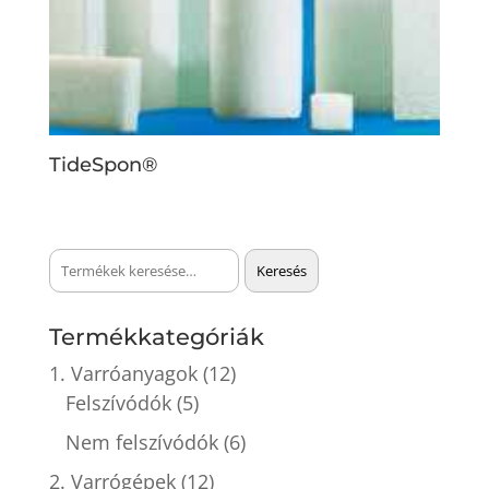
TideSpon®
Keresés
Keresés
a
következőre:
Termékkategóriák
1. Varróanyagok
(12)
Felszívódók
(5)
Nem felszívódók
(6)
2. Varrógépek
(12)