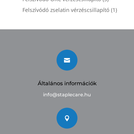
Felszívódó zselatin vérzéscsillapító
(1)

Általános információk
info@staplecare.hu
