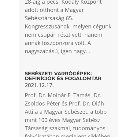
28-áig a pécsi Kodály Központ
adott otthont a Magyar
Sebésztársaság 65.
Kongresszusának, melyen cégünk
nem csupán részt vett, hanem
annak főszponzora volt. A
nagyszabású, igen nagy...
SEBÉSZETI VARRÓGÉPEK:
DEFINÍCIÓK ÉS FOGALOMTÁR
2021.12.17.
Prof. Dr. Molnár F. Tamás, Dr.
Zsoldos Péter és Prof. Dr. Oláh
Attila a Magyar Sebészet, a több
mint 100 éves Magyar Sebész
Társaság szakmai, tudományos
folyóiratában megjelent cikkében