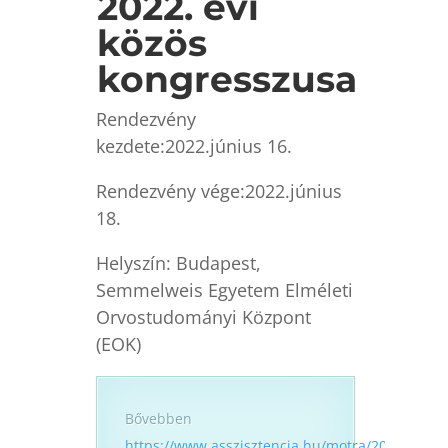
2022. évi
közös
kongresszusa
Rendezvény
kezdete:2022.június 16.
Rendezvény vége:2022.június
18.
Helyszín: Budapest,
Semmelweis Egyetem Elméleti
Orvostudományi Központ
(EOK)
Bővebben
https://www.asszisztencia.hu/motra/2022/