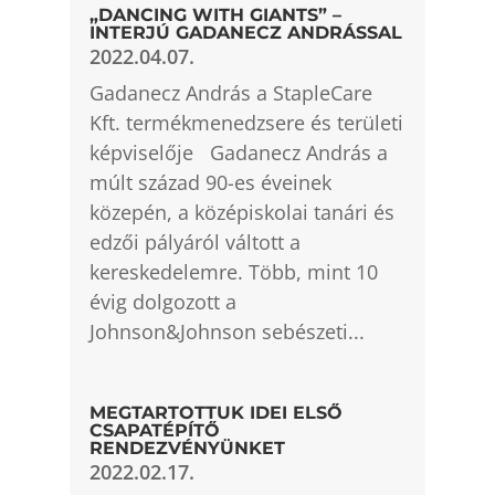
„DANCING WITH GIANTS” –
INTERJÚ GADANECZ ANDRÁSSAL
2022.04.07.
Gadanecz András a StapleCare
Kft. termékmenedzsere és területi
képviselője Gadanecz András a
múlt század 90-es éveinek
közepén, a középiskolai tanári és
edzői pályáról váltott a
kereskedelemre. Több, mint 10
évig dolgozott a
Johnson&Johnson sebészeti...
MEGTARTOTTUK IDEI ELSŐ
CSAPATÉPÍTŐ
RENDEZVÉNYÜNKET
2022.02.17.