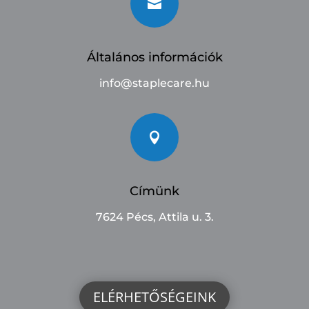

Általános információk
info@staplecare.hu

Címünk
7624 Pécs, Attila u. 3.
ELÉRHETŐSÉGEINK