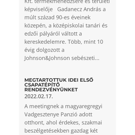
Kft. termékmenedzsere és területi
képviselője Gadanecz András a
múlt század 90-es éveinek
közepén, a középiskolai tanári és
edzői pályáról váltott a
kereskedelemre. Több, mint 10
évig dolgozott a
Johnson&Johnson sebészeti...
MEGTARTOTTUK IDEI ELSŐ
CSAPATÉPÍTŐ
RENDEZVÉNYÜNKET
2022.02.17.
A meetingnek a magyaregregyi
Vadgesztenye Panzió adott
otthont, ahol érdekes, szakmai
beszélgetésekben gazdag két