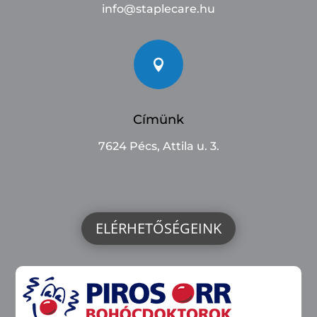
info@staplecare.hu

Címünk
7624 Pécs, Attila u. 3.
ELÉRHETŐSÉGEINK