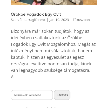
Örökbe Fogadok Egy Ovit
Szerző:
parragiferenc
|
jan 10, 2023
|
Fókuszban
Bizonyára már sokan tudjátok, hogy az
idei évben csatlakoztunk az Örökbe
Fogadok Egy Ovit Mozgalomhoz. Magát az
intézményt nem mi választottuk, hanem
kaptuk, hiszen az egyesület az egész
országra levetítve pontosan tudja, kinek
van legnagyobb szüksége támogatásra.
A...
Keresés
Keresés
a
következőre: