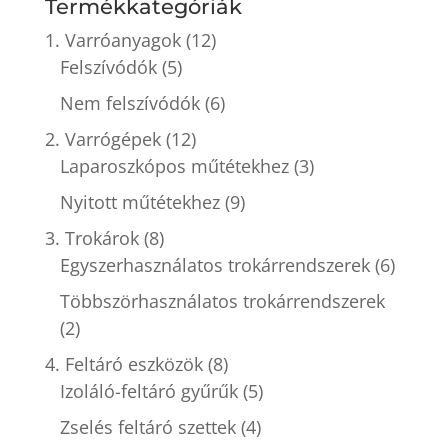
Termékkategóriák
1. Varróanyagok
(12)
Felszívódók
(5)
Nem felszívódók
(6)
2. Varrógépek
(12)
Laparoszkópos műtétekhez
(3)
Nyitott műtétekhez
(9)
3. Trokárok
(8)
Egyszerhasználatos trokárrendszerek
(6)
Többszörhasználatos trokárrendszerek
(2)
4. Feltáró eszközök
(8)
Izoláló-feltáró gyűrűk
(5)
Zselés feltáró szettek
(4)