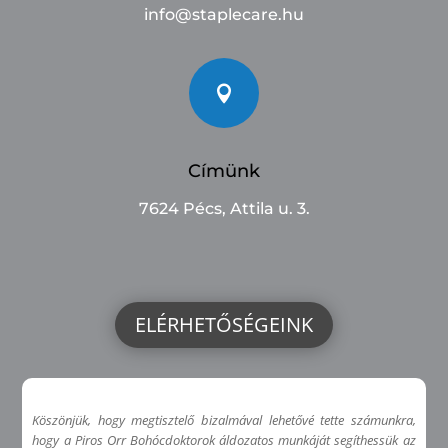
info@staplecare.hu

Címünk
7624 Pécs, Attila u. 3.
ELÉRHETŐSÉGEINK
Köszönjük, hogy megtisztelő bizalmával lehetővé tette számunkra,
hogy a Piros Orr Bohócdoktorok áldozatos munkáját segíthessük az