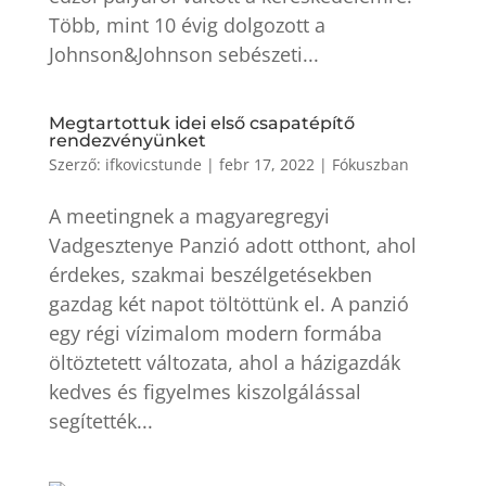
Több, mint 10 évig dolgozott a
Johnson&Johnson sebészeti...
Megtartottuk idei első csapatépítő
rendezvényünket
Szerző:
ifkovicstunde
|
febr 17, 2022
|
Fókuszban
A meetingnek a magyaregregyi
Vadgesztenye Panzió adott otthont, ahol
érdekes, szakmai beszélgetésekben
gazdag két napot töltöttünk el. A panzió
egy régi vízimalom modern formába
öltöztetett változata, ahol a házigazdák
kedves és figyelmes kiszolgálással
segítették...