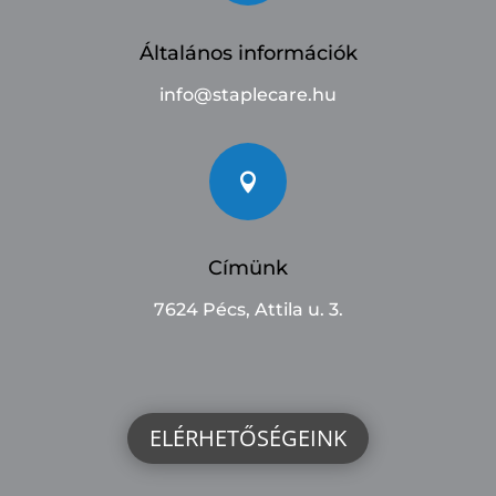
Általános információk
info@staplecare.hu

Címünk
7624 Pécs, Attila u. 3.
ELÉRHETŐSÉGEINK