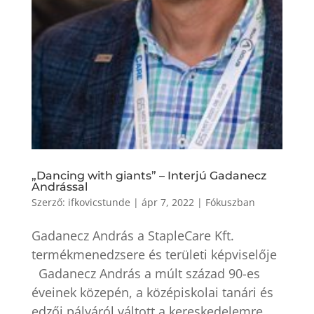
„Dancing with giants” – Interjú Gadanecz
Andrással
Szerző:
ifkovicstunde
|
ápr 7, 2022
|
Fókuszban
Gadanecz András a StapleCare Kft.
termékmenedzsere és területi képviselője
Gadanecz András a múlt század 90-es
éveinek közepén, a középiskolai tanári és
edzői pályáról váltott a kereskedelemre.