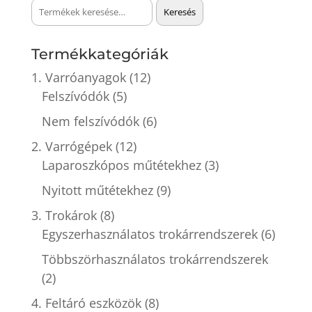
Keresés
Keresés
a
következőre:
Termékkategóriák
1. Varróanyagok
(12)
Felszívódók
(5)
Nem felszívódók
(6)
2. Varrógépek
(12)
Laparoszkópos műtétekhez
(3)
Nyitott műtétekhez
(9)
3. Trokárok
(8)
Egyszerhasználatos trokárrendszerek
(6)
Többszörhasználatos trokárrendszerek
(2)
4. Feltáró eszközök
(8)